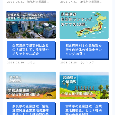
2023.08.31
地域別企業誘致情
2023.07.31
地域別企業誘致情
報
報
企業誘致で成功例はある
都道府県別！企業誘致を
の？成功している地域や
行う自治体の補助金ラン
メリットをご紹介
キング10選！
2023.03.30
コラム
2023.03.28
ランキング
奈良県の企業誘致「情報
宮崎県の企業誘致「企業
通信関連企業立地促進補
立地補助金」とは？補助
助金」とは？補助額や条
額や条件を解説！