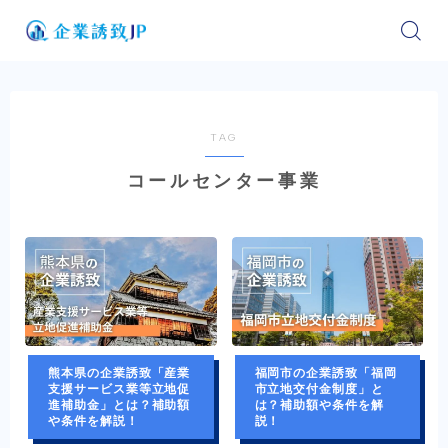
TAG
コールセンター事業
熊本県の企業誘致「産業
福岡市の企業誘致「福岡
支援サービス業等立地促
市立地交付金制度」と
進補助金」とは？補助額
は？補助額や条件を解
や条件を解説！
説！